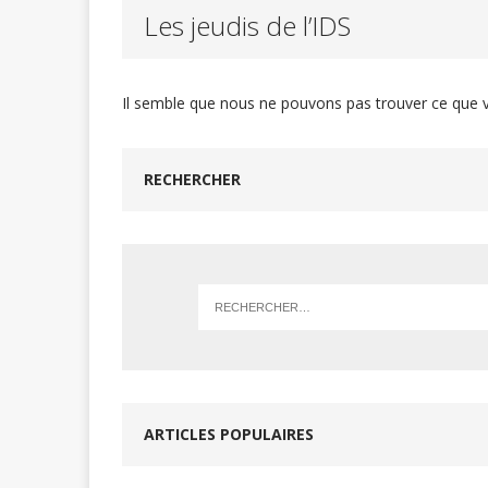
Les jeudis de l’IDS
Our O
[ août 23, 2021 ]
Il semble que nous ne pouvons pas trouver ce que v
Réun
[ janvier 15, 2026 ]
coordination et la fo
RECHERCHER
ARTICLES POPULAIRES