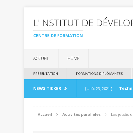
L'INSTITUT DE DÉVEL
CENTRE DE FORMATION
ACCUEIL
HOME
PRÉSENTATION
FORMATIONS DIPLÔMANTES
NEWS TICKER
Techn
[ août 23, 2021 ]
Award
[ août 23, 2021 ]
Accueil
Activités parallèles
Les jeudis de
Types 
[ août 23, 2021 ]