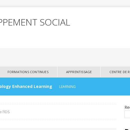
OPPEMENT SOCIAL
FORMATIONS CONTINUES
APPRENTISSAGE
CENTRE DE 
ology Enhanced Learning
LEARNING
s Ceremony Day
UNCATEGORIZED
Re
 l’IDS
of Scholarship
UNCATEGORIZED