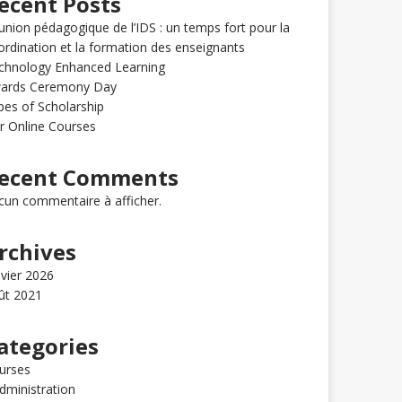
ecent Posts
union pédagogique de l’IDS : un temps fort pour la
ordination et la formation des enseignants
chnology Enhanced Learning
ards Ceremony Day
pes of Scholarship
r Online Courses
ecent Comments
cun commentaire à afficher.
rchives
nvier 2026
ût 2021
ategories
urses
administration