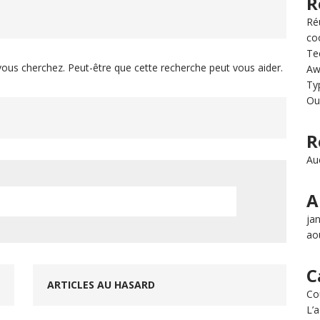
R
Ré
nline Courses
COURSES
co
Te
ous cherchez. Peut-être que cette recherche peut vous aider.
Aw
ion pédagogique de l’IDS : un temps fort pour la
Ty
Ou
rmation des enseignants
L’ADMINISTRATION
R
Au
A
ja
ao
C
ARTICLES AU HASARD
Co
L’